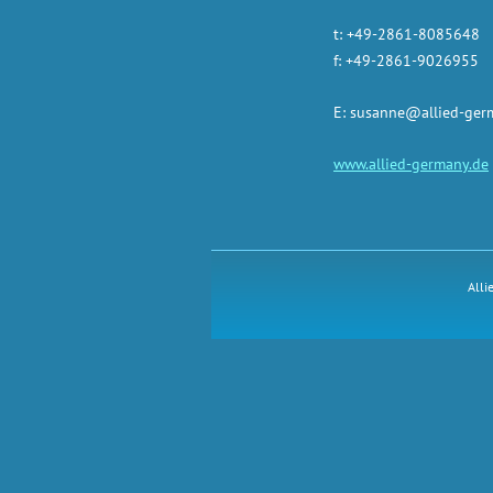
t: +49-2861-8085648
f: +49-2861-9026955
E: susanne@allied-ger
www.allied-germany.de
Alli